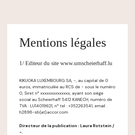
Mentions légales
1/ Editeur du site www.umscheierhaff.lu
KIKUOKA LUXEMBOURG SA, -, au capital de 0
euros, immatriculée au RCS de - sous le numéro
0, Siret n° xxxxxxxxxxxxxx, ayant son siège
social au Scheierhaff 5412 KANECH, numéro de
TVA : LU14019621, n° tel : +352263541, email :
h2898-sb{at}accor.com
Directeur de la publication : Laura Rotstein /
-.