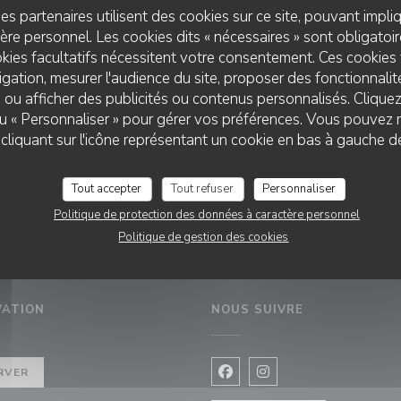
es partenaires utilisent des cookies sur ce site, pouvant impli
ion, contactez notre service Séminaires & Banquets au +352 26 
re personnel. Les cookies dits « nécessaires » sont obligatoire
ccor.com Nous serons ravis de vous faire parvenir une offre su
kies facultatifs nécessitent votre consentement. Ces cookies 
gation, mesurer l'audience du site, proposer des fonctionnalité
 ou afficher des publicités ou contenus personnalisés. Clique
 ou « Personnaliser » pour gérer vos préférences. Vous pouvez 
UM SCHEIERHAFF - BISTRO & VIEW
liquant sur l'icône représentant un cookie en bas à gauche d
Tout accepter
Tout refuser
Personnaliser
Politique de protection des données à caractère personnel
Politique de gestion des cookies
VATION
NOUS SUIVRE
tre))
RVER
Facebook ((ouvre une nouvel
Instagram ((ouvre une 