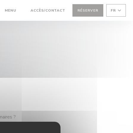
((OUVRE UNE NOUVELLE FENÊTRE))
MENU
ACCÈS/CONTACT
RÉSERVER
FR
((OUVRE UNE NOUVELLE FENÊTRE))
naires ?
votre
andes de