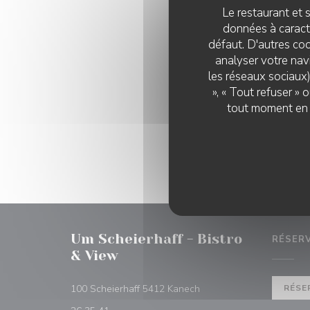
Le restaurant et s
privatisat
données à caractè
h2898-sb@a
défaut. D'autres coo
analyser votre navi
les réseaux sociaux)
», « Tout refuser »
tout moment en c
Um Scheierhaff - Bistro
RÉSER
& View
((ouvre une nouvelle fenê
100 Scheierhaff 5412 Kanech
RÉSE