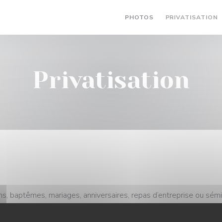
PHOTOS
PRIVATISATION
Privatisation
, baptêmes, mariages, anniversaires, repas d’entreprise ou sémi
bistro Um Scheierhaff pour vos événements. Notre équipe est à 
n pour organiser avec vous un moment unique ! Pour toutes dem