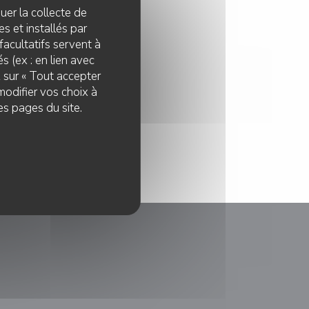
quer la collecte de
35 41 ou
s et installés par
r mesure !
facultatifs servent à
s (ex : en lien avec
z sur « Tout accepter
modifier vos choix à
es pages du site.
le fenêtre))
nouvelle fenêtre))