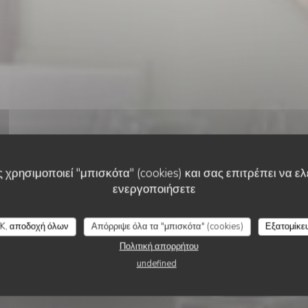
 χρησιμοποιεί "μπισκότα" (cookies) και σας επιτρέπει να ελέ
ενεργοποιήσετε
•
KANECH
UM SCHEIERHAFF - BISTRO & VIEW
eierhaff - Bistro
K, αποδοχή όλων
Απόρριψε όλα τα "μπισκότα" (cookies)
Εξατομίκε
Πολιτική απορρήτου
undefined
ΚΆΝΤΕ ΚΡΆΤΗΣΗ ΤΡΑΠΕΖΙΟΎ