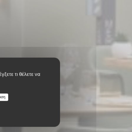
γξετε τι θέλετε να
 & View
υση