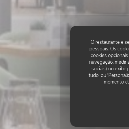
O restaurante e se
pessoais. Os cooki
cookies opcionais
navegação, medir a
sociais) ou exibi
tudo' ou 'Personali
Um Sch
momento cli