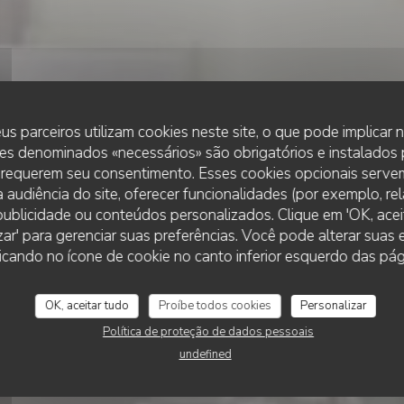
us parceiros utilizam cookies neste site, o que pode implicar
es denominados «necessários» são obrigatórios e instalados
 requerem seu consentimento. Esses cookies opcionais servem
 audiência do site, oferecer funcionalidades (por exemplo, re
r publicidade ou conteúdos personalizados. Clique em 'OK, aceit
•
KANECH
zar' para gerenciar suas preferências. Você pode alterar suas
UM SCHEIERHAFF - BISTRO & VIEW
eierhaff - Bistro
cando no ícone de cookie no canto inferior esquerdo das pági
OK, aceitar tudo
Proíbe todos cookies
Personalizar
RESERVAR UMA MESA
Política de proteção de dados pessoais
undefined