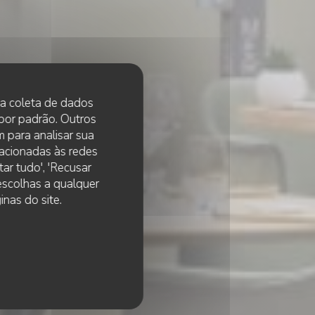
 na coleta de dados
 por padrão. Outros
 para analisar sua
lacionadas às redes
ar tudo', 'Recusar
 escolhas a qualquer
 & View
nas do site.