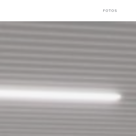
FOTOS
((AB
(