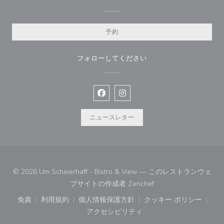
予約
フォローしてください
Facebook ((新しいウィンドウで開
Instagram ((新しいウィン
ニュースレター
© 2026 Um Scheierhaff - Bistro & View — このレストランウェ
((新しいウィンドウで開
ブサイトの作成者
Zenchef
免責
利用規約
個人情報保護方針
クッキー ポリシー
((新しいウィンドウで開きます))
((新しいウィンドウで開きます))
((新しいウィンドウで開きます))
((新しいウィン
アクセシビリティ
((新しいウィンドウで開きます))