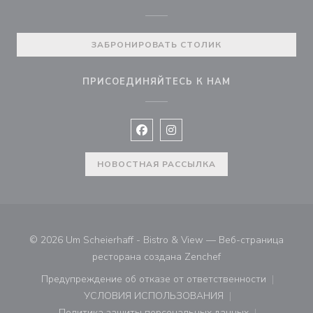
ЗАБРОНИРОВАТЬ СТОЛИК
ПРИСОЕДИНЯЙТЕСЬ К НАМ
Facebook ((открывается в новом 
Instagram ((открывается в н
НОВОСТНАЯ РАССЫЛКА
© 2026 Um Scheierhaff - Bistro & View — Веб-страница
((открывается в нов
ресторана создана
Zenchef
Предупреждение об отказе от ответственности
((открывается в новом окне))
УСЛОВИЯ ИСПОЛЬЗОВАНИЯ
((открывается в новом окне))
Политика защиты персональных данных