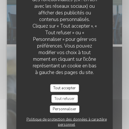
avec les réseaux sociaux) ou
afficher des publicités ou
UM SCHEIERHAFF - BISTRO & VIEW
contenus personnalisés.
Cliquez sur « Tout accepter », «
Tout refuser » ou «
Personnaliser » pour gérer vos
préférences. Vous pouvez
modifier vos choix à tout
moment en cliquant sur l'icône
représentant un cookie en bas
à gauche des pages du site.
Tout accepter
Tout refuser
Personnaliser
Politique de protection des données à caractère
personnel