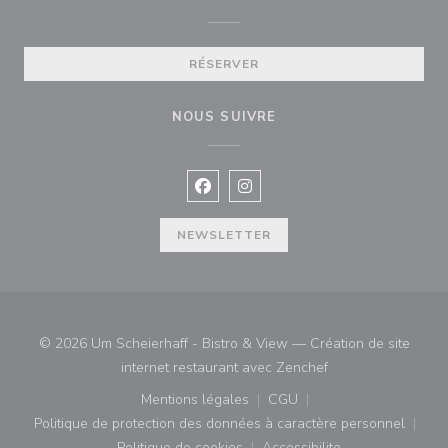
RÉSERVER
NOUS SUIVRE
Facebook ((ouvre une nouvelle fenê
Instagram ((ouvre une nouvell
NEWSLETTER
© 2026 Um Scheierhaff - Bistro & View — Création de site
((ouvre une nouvell
internet restaurant avec
Zenchef
Mentions légales
CGU
((ouvre une nouvelle fenêtre))
((ouvre une nouvelle fenê
Politique de protection des données à caractère personnel
((ouvre une nouvelle fenêtre))
Politique de cookies
Accessibilite