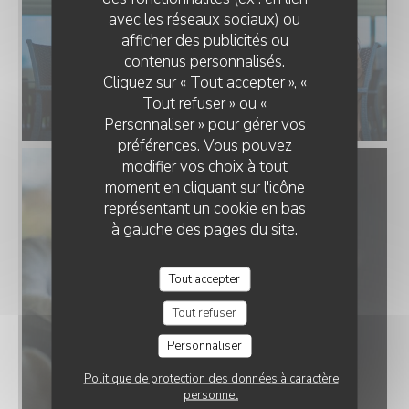
avec les réseaux sociaux) ou
afficher des publicités ou
UM SCHEIERHAFF - BISTRO & VIEW
contenus personnalisés.
Cliquez sur « Tout accepter », «
Tout refuser » ou «
Personnaliser » pour gérer vos
préférences. Vous pouvez
modifier vos choix à tout
moment en cliquant sur l'icône
représentant un cookie en bas
à gauche des pages du site.
Tout accepter
Tout refuser
Personnaliser
Politique de protection des données à caractère
personnel