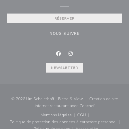
RÉSERVER
NOUS SUIVRE
Facebook ((ouvre une nouvelle fenê
Instagram ((ouvre une nouvell
NEWSLETTER
© 2026 Um Scheierhaff - Bistro & View — Création de site
((ouvre une nouvell
internet restaurant avec
Zenchef
Mentions légales
CGU
((ouvre une nouvelle fenêtre))
((ouvre une nouvelle fenê
Politique de protection des données à caractère personnel
((ouvre une nouvelle fenêtre))
Politique de cookies
Accessibilite